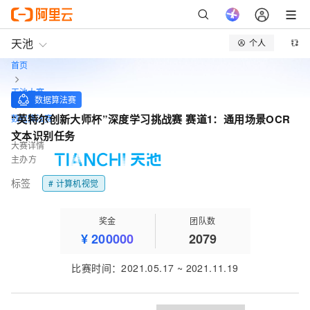
天池
个人
首页
天池大赛
数据算法赛
“英特尔创新大师杯”深度学习挑战赛 赛道1：通用场景OCR
数据算法赛
文本识别任务
大赛详情
主办方
标签
# 计算机视觉‌
奖金
团队数
¥
200000
2079
比赛时间
：
2021.05.17
~
2021.11.19