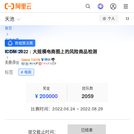
天池
个人
首页
天池大赛
数据算法赛
ICDM 2022 : 大规模电商图上的风险商品检测
数据算法赛
主办方
大赛详情
标签
# 电商
奖金
团队数
¥
200000
2059
比赛时间
：
2022.06.24
~
2022.08.29
已结束
提交截止时间：