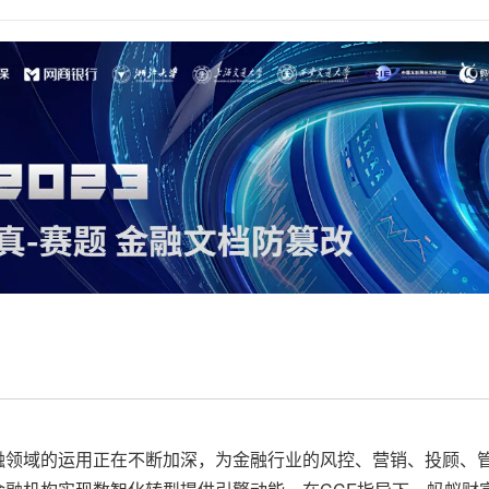
服务生态伙伴
视觉 Coding、空间感知、多模态思考等全面升级
1M上下文，专为长程任务能力而生
云工开物
企业应用
Works
Night Plan 支持 Qwen 3.8-Max
云原生大数据计算服务 MaxCompute
AI 办公
容器服务 Kub
NEW
Red Hat
30+ 款产品免费体验
Data Agent 驱动的一站式 Data+AI 开发治理平台
夜间 5 折，Qwen/Meoo/TokenPlan 客户专享
面向分析的企业级SaaS模式云数据仓库
AI智能应用
提供一站式管
科研合作
ERP
堂（旗舰版）
SUSE
智能客服
AI 应用构建
大模型原生
CRM
防护产品
2个月
自动承接线索
建站小程序
Qoder
大模型服务平台百炼-应用模版
OA 办公系统
HOT
NEW
面向真实软件
个人版上线、团队版降价；千问3.8-Max首发发尝鲜
丰富多元化的应用模版和解决方案
力提升
财税管理
模板建站
万有无界
大模型服务平台百炼-智能体
400电话
定制建站
的模型效果
灵活可视化地构建企业级 Agent
方案
广告营销
模板小程序
秒悟
人工智能平台 PAI
定制小程序
云端极速 AI 
新一代 AI 视频生成模型，深度适配广告营销等场景
AI Native 的算法工程平台，一站式完成建模、训练、推理服务部署
APP 开发
建站系统
AI 应用
10分钟微调：让0.6B模型媲美235B模
多模态数据信
型
融领域的运用正在不断加深，为金融行业的风控、营销、投顾、
依托云原生高可用架构,实现Dify私有化部署
用1%尺寸在特定领域达到大模型90%以上效果