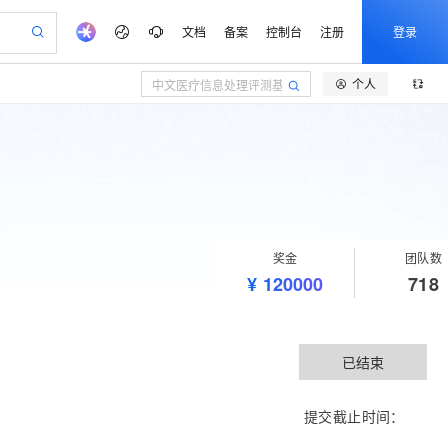
文档
备案
控制台
注册
登录
个人
验
作计划
器
AI 活动
专业服务
服务伙伴合作计划
开发者社区
加入我们
产品动态
服务平台百炼
阿里云 OPC 创新助力计划
一站式生成采购清单，支持单品或批量购买
可编辑精美 PPT 文稿
S产品伙伴计划（繁花）
峰会
CS
造的大模型服务与应用开发平台
Agency Agents：拥有专属领域专家
AI 生产力先锋
Al MaaS 服务伙伴赋能合作
域名
博文
Careers
PolarDB Agentic Database
至高可申请百万元
 轻松生成专业的 PPT
开启高性价比 AI 编程新体验
弹性可伸缩的云计算服务
先锋实践拓展 AI 生产力的边界
发布
多领域专家智能体,一键组建 AI 虚拟交付团队
Token 补贴，五大权
计划
海大会
伙伴信用分合作计划
商标
问答
社会招聘
益加速 OPC 成功
帕鲁游戏服务器
SS
HappyHorse 打造一站式影视创作平台
飞天发布时刻
HOT
秒悟 Meoo CLI 支持一键部
划
备案
电子书
校园招聘
联机服务器，轻松开启游戏
视频创作，一键激活电商全链路生产力
稳定、安全、高性价比、高性能的云存储服务
所见，即是所愿
署项目至阿里云账号
可视化编排打通从文字构思到成片全链路闭环
更多支持
奖金
团队数
划
公司注册
镜像站
视频生成
语音识别与合成
 智能体与工作流应用
漫剧工坊：一站式动画创作平台
AI 实训营
¥
Flink OSS 支持
120000
718
合作伙伴培训与认证
划
上云迁移
站生成，高效打造优质广告素材
全接入的云上超级电脑
通过阿里云百炼高效搭建AI应用,助力高效开发
快速生产连贯的高质量长漫剧
从基础到进阶，Agent 创客手把手教你
AssumeRole 角色自定义
e-1.1-T2V
Qwen3-TTS-Flash
lScope
我要反馈
查询合作伙伴
畅细腻的高质量视频
离线语音合成大模型，多语言方言自适应，低延迟高稳定
n Alibaba Cloud ISV 合作
代维服务
建企业门户网站
10 分钟搭建微信、支付宝小程序
百炼 Qwen3.7-Flash 系列模
创新加速
ope
登录合作伙伴管理后台
我要建议
已结束
站，无忧落地极速上线
以可视化方式快速构建移动和 PC 门户网站
国内短信简单易用，安全可靠，秒级触达，全球覆盖200+国家和地区。
高效部署网站，快速应用到小程序
型发布
e-1.1-I2V
Cosyvoice-V3-Flash
安全
畅自然，细节丰富
高表现力语音合成大模型，语音克隆听感自然
我要投诉
PolarDB
上云场景组合购
伴
Qoder CN V1.7.0 发布
提交截止时间：
漫剧创作，剧本、分镜、视频高效生成
100%兼容MySQL、PostgreSQL，兼容Oracle，支持集中和分布式
覆盖90%+业务场景，专享组合折扣价
2V
VPN
Fun-ASR