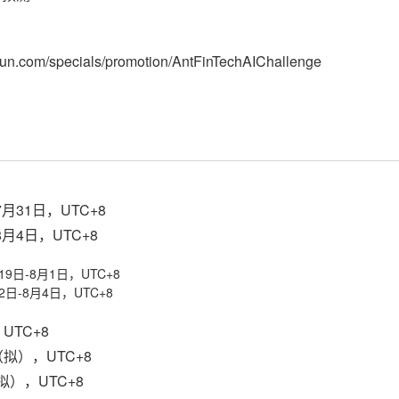
liyun.com/specials/promotion/AntFinTechAIChallenge
月31日，UTC+8
8月4日，UTC+8
9日-8月1日，UTC+8
日-8月4日，UTC+8
UTC+8
（拟），UTC+8
拟），UTC+8