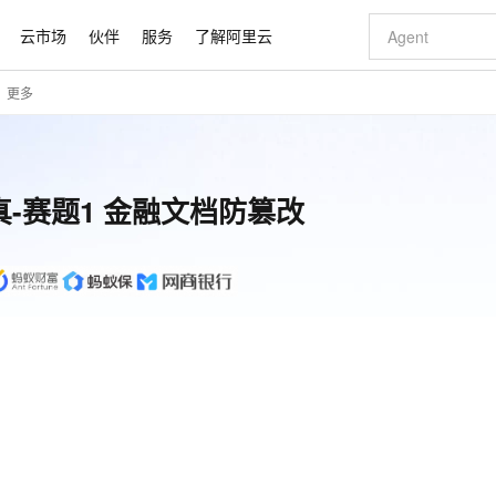
云市场
伙伴
服务
了解阿里云
更多
AI 特惠
数据与 API
成为产品伙伴
企业增值服务
最佳实践
价格计算器
AI 场景体
基础软件
产品伙伴合
阿里云认证
市场活动
配置报价
大模型
自助选配和估算价格
步到位
智启 AI 普惠权益
产品生态集成认证中心
企业支持计划
云上春晚
域名与网站
Qwen Audio：打造专属 AI 语音助手
千问官方 MaaS 平台，为开发者和 Agent 而生，新用户赠送 1 亿 + tokens 额度
一句话生成原生
AI Coding
阿里云Maa
2026 阿里云
云服务器 E
为企业打
数据集
Windows
大模型认证
模型
NEW
NEW
格式还原
值低价云产品抢先购
至高享 1亿+免费 tokens，加速 Al 应用落地
提供智能易用的域名与建站服务
Qwen-Audio-3.0-Realtime 端到端实时语音角色扮演
输入一句话想法,
智能编程，一键
安全可靠、
验真-赛题1 金融文档防篡改
产品生态伙伴
专家技术服务
云上奥运之旅
弹性计算合作
阿里云中企出
手机三要素
宝塔 Linux
全部认证
价格优势
开源旗舰模型
即刻拥有 DeepSeek-V4-Pro
阿里云 OPC 创新助力计划
千问大模型
一键部署幻兽
AI 电商营销
对象存储 O
大模型
产品生态伙伴工作台
企业增值服务台
云栖战略参考
云存储合作计
云栖大会
身份实名认证
CentOS
训练营
推动算力普惠，释放技术红利
最高返9万
真正可用的 1M 上下文,一次完成代码全链路开发
快速构建应用程序和网站，即刻迈出上云第一步
轻松解锁专属 DeepSeek-V4-Pro
至高百万元 Token 补贴，加速一人公司成长
多元化、高性能、安全可靠的大模型服务
一键购买专属
从图文生成到
云上的中国
数据库合作计
活动全景
短信
Docker
图片和
自进化智能体
5 分钟轻松部署专属 QwenPaw
Token Plan 模型订阅计划
数字证书管理服务（原SSL证书）
高效搭建 AI
AI 广告创作
无影云电脑
企业成长
NEW
HOT
信息公告
看见新力量
云网络合作计
OCR 文字识别
JAVA
越聪明
证享300元代金券
全托管，含MySQL、PostgreSQL、SQL Server、MariaDB多引擎
Qwen3.8-Max 首发尝鲜，限时加量 10 倍，夜间低至2折
实现全站 HTTPS，呈现可信的 Web 访问
从聊天伙伴进化为能主动干活的本地数字员工
图文、视频一
随时随地安
Kimi-K3
HappyHors
NEW
魔搭 Mode
loud
服务实践
官网公告
Kimi 最新旗舰模型，长程编程与推理利器
让文字生成流
金融模力时刻
Salesforce O
版
发票查验
全能环境
Claude Code + GStack 打造工程团队
千问办公，限时限量积分加倍
Qoder
低代码高效构
AI 建站
短信服务
型
NEW
作计划
计划
创新中心
魔搭 ModelSc
健康状态
理服务
让AI从“聊天伙伴”进化为能干活的“数字员工”
安装技能 GStack，拥有专属 AI 工程团队
你的AI工作搭子，覆盖日常办公高频场景
面向真实软件的智能体编程平台
0 代码专业建
客户案例
天气预报查询
操作系统
Deepseek-v4-pro
HappyHors
态合作计划
态智能体模型
旗舰 MoE 大模型，百万上下文与顶尖推理能力
图生视频，流
同享
万小智 AI 建站低至 15元/月
Qoder CN
AI 短剧/漫剧
云原生数据库 
快递物流查询
WordPress
成为服务伙
高校合作
点，立即开启云上创新
覆盖公网/内网、递归/权威、移动APP等全场景解析服务
送.CN域名，送备案服务码
基于千问大模型等，支持代码智能生成、研发智能问答
AI助力短剧
GLM-5.2
Wan2.7-T
Ubuntu