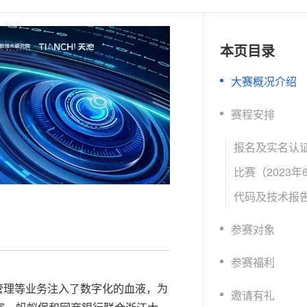
文戏情感细腻自然，动作戏激烈拳拳到肉，实现更强表演能力
支持中英文自由切换，具备更强的噪声鲁棒性
ernetes 版 ACK
云聚AI 严选权益
云安全中心 AI BAS 智能自动
SSL 证书
，一键激活高效办公新体验
理容器应用的 K8s 服务
精选AI产品，从模型到应用全链提效
化模拟渗透攻击产品发布
堡垒机
本页目录
AI 用量加速计划
DataWorks ChatBI 会话支持
应用
防火墙
、识别商机，让客服更高效、服务更出色。
新老同享，达量后返
上传临时文件分析
大赛概况介绍
千问办公
主机安全
NEW
的智能体编程平台
一站式AI生产力平台
赛程安排
AI 应用及服务市场
伶鹊
企业级人与Agent协作平台，接入和调度多个数字员工
智能客服平台，对话机器人、对话分析、智能外呼
AI 应用
大模型服务平台百炼 - 全妙
大模型
应用创作平台
多模态内容创作工具，已接入 DeepSeek
自然语言处理
参赛对象
数据标注
机器学习
参赛福利
息提取
与 AI 智能体进行实时音视频通话
管理等业务注入了数字化的血液，为
从文本、图片、视频中提取结构化的属性信息
构建支持视频理解的 AI 音视频实时通话应用
邀请有礼