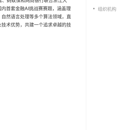
富、蚂蚁保和网商银行联合浙江大
t.diy 一步搞定创意建站
构建大模型应用的安全防护体系
内首套金融AI挑战赛赛题，涵盖理
组织机构
通过自然语言交互简化开发流程,全栈开发支持
通过阿里云安全产品对 AI 应用进行安全防护
、自然语言处理等多个算法领域，直
业技术优势，共建一个追求卓越的技