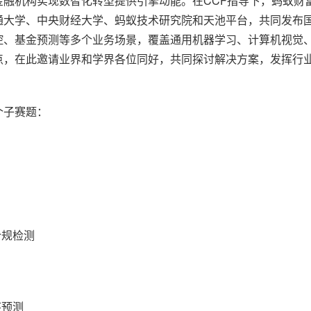
金融机构实现数智化转型提供引擎动能。在CCF指导下，蚂蚁财
一个 AI 助手
超强辅助，Bol
通大学、中央财经大学、蚂蚁技术研究院和天池平台，共同发布国
即刻拥有 DeepSeek-R1 满血版
在企业官网、通讯软件中为客户提供 AI 客服
多种方案随心选，轻松解锁专属 DeepSeek
控、基金预测等多个业务场景，覆盖通用机器学习、计算机视觉
点，在此邀请业界和学界各位同好，共同探讨解决方案，发挥行
个子赛题：
合规检测
序预测