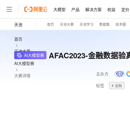
大模型
产品
解决方案
权益
定价
天池
首页
天池大赛
天池学习
数据集
技术圈
大模型
产品
解决方案
权益
定价
云市场
伙伴
服务
了解阿里云
精选产品
精选解决方案
普惠上云
产品定价
精选商城
成为销售伙伴
售前咨询
为什么选择阿里云
千问AI平台
首页
了解云产品的定价详情
大模型服务平台百炼
睿译宝，AI翻译排版一
普惠上云 官方力荐
分销伙伴
在线服务
网站建设
什么是云计算
大
天池大赛
大模型服务与应用平台
上传文档即自动完成翻译和
云服务器38元/年起，超
AFAC2023-金融数据
AI大模型赛
咨询伙伴
多端小程序
技术领先
云上成本管理
售后服务
轻量应用服务器
GLM-5.2：长任务时代
官方推荐返现计划
AI大模型赛
大模型
精选产品
精选解决方案
Salesforce 国际版订阅
稳定可靠
管理和优化成本
推荐新用户得奖励，单订单
销售伙伴合作计划
自助服务
主办方
大赛详情
友盟天域
安全合规
人工智能与机器学习
AI
文本生成
云数据库 RDS
Hermes Agent，打造
云工开物
无影生态合作计划
在线服务
标签
# ‌金融
观测云
分析师报告
自主进化，持久记忆，越用
高校专属算力普惠，学生认
计算
互联网应用开发
Qwen3.8-Max
HOT
Salesforce On Alibaba C
工单服务
智能体时代全能旗舰模型
Tuya 物联网平台阿里云
研究报告与白皮书
人工智能平台 PAI
快速拥有专属 OpenClaw
大模
Consulting Partner 合
大数据
容器
免费试用
短信专区
一站式AI开发、训练和推
蓝凌 OA
Qwen3.7-Plus
AI 大模型销售与服务生
现代化应用
存储
天池大赛
能看、能想、能动手的多模
云解析DNS
解决方案免费试用 新老
电子合同
最高领取价值200元试用
安全
网络与CDN
AI 算法大赛
Qwen3-VL-Plus
畅捷通