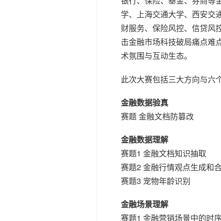
银行、保险、基金、券商等
10 分钟在聊天系统中增加
专有云
学、上海交通大学、西安交
财服务、保险风控、信贷风
击金融市场科技破局痛点难
术氛围与互动生态。
此次大赛包括三大方向与六
金融数据验真
赛题 金融文档防篡改
金融数据理解
赛题1 金融文档知识抽取
赛题2 金融行情观点生成和
赛题3 宠物年龄识别
金融场景理解
赛题1 金融营销场景中的时