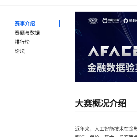
大数据开发治理平台 Data
AI 产品 免费试用
网络
安全
云开发大赛
Tableau 订阅
1亿+ 大模型 tokens 和 
可观测
入门学习赛
中间件
AI空中课堂在线直播课
赛事介绍
云防火墙
140+云产品 免费试用
大模型服务
上云与迁云
云原生的云上边界网络安全
产品新客免费试用，最长1
数据库
赛题与数据
生态解决方案
千问AI平台-Token Plan
排行榜
企业出海
大模型ACA认证体验
大数据计算
助力企业全员 AI 认知与能
论坛
行业生态解决方案
政企业务
媒体服务
千问AI平台-模型体验
开发者生态解决方案
在线体验全尺寸、多种模态
企业服务与云通信
AI 开发和 AI 应用解决
Happy 系列大模型
域名与网站
终端用户计算
大赛概况介绍
Serverless
大模型解决方案
开发工具
快速部署 Dify，高效搭建 
近年来，人工智能技术在金
迁移与运维管理