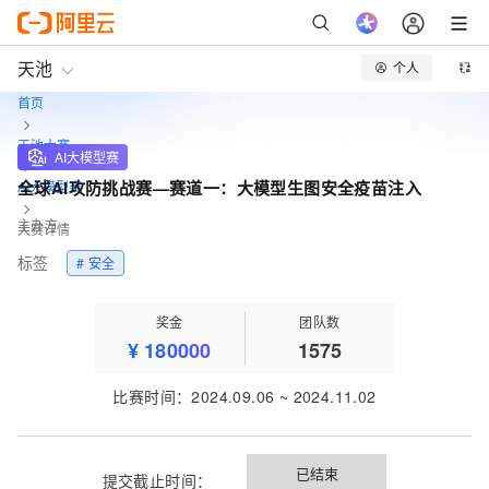
天池
个人
首页
天池大赛
AI大模型赛
全球AI攻防挑战赛—赛道一：大模型生图安全疫苗注入
AI大模型赛
主办方
大赛详情
标签
# 安全
奖金
团队数
¥
180000
1575
比赛时间
：
2024.09.06
~
2024.11.02
已结束
提交截止时间：