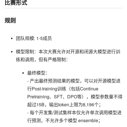
比赛形式
规则
团队规模: 1-5成员
模型限制：本次大赛允许对开源和闭源大模型进行训
练和调用，但有严格限制：
最终模型：
- 产出最终预测结果的模型，可以对开源模型进
行Post-training训练（包括Continue
Pretraining、SFT、DPO等），模型参数量不得
超过15B，输出token上限为8,196个；
- 每个开发集/测试集样本仅允许单次调用模型进
行预测，不允许多个模型 ensemble；