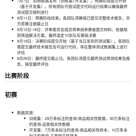
7月7日：初始数据发布（训练集+开发集）。预赛阶段提交开始
（基于开发集）。所有团队可尝试提交代码运行结果以确保最终
测试提交顺利进行
9月11日：预赛阶段结束。各团队须确保已提交完整技术报告，亦
为竞赛注册截止日
9月12日-18日：评审委员会成员将审阅参赛者提交材料，依据规
则筛选解决方案。最终选定10支队伍晋级决赛
9月19日：决赛阶段提交开始（基于当日发布的测试集）。各团队
需提交最终技术报告及可运行代码，将在整体测试数据集上进行
评估
9月26日：最终提交截止日。各团队须提交最终测试预测结果及报
告，接受最终评估
比赛阶段
初赛
数据资源：
训练集：29万条标注的查询-商品相关性数据，30万条标注
的查询-品类相关性数据
开发集：7万条未标注的查询-商品相关性样本，10万条未
标注的查询-品类相关性样本