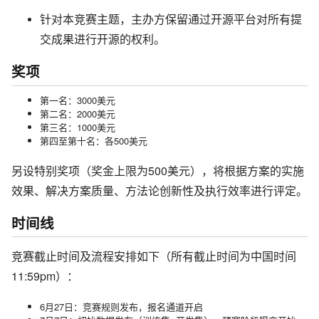
针对本竞赛主题，主办方保留通过开源平台对所有提
交成果进行开源的权利。
奖项
第一名：3000美元
第二名：2000美元
第三名：1000美元
第四至第十名：各500美元
另设特别奖项（奖金上限为500美元），将根据方案的实施
效果、解决方案质量、方法论创新性及执行效率进行评定。
时间线
竞赛截止时间及流程安排如下（所有截止时间为中国时间
11:59pm）：
6月27日：竞赛规则发布，报名通道开启