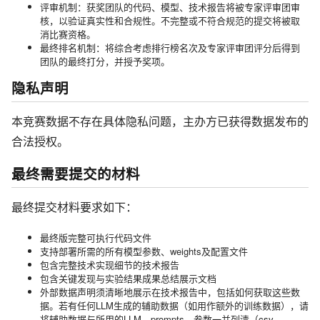
评审机制：获奖团队的代码、模型、技术报告将被专家评审团审
核，以验证真实性和合规性。不完整或不符合规范的提交将被取
消比赛资格。
最终排名机制：将综合考虑排行榜名次及专家评审团评分后得到
团队的最终打分，并授予奖项。
隐私声明
本竞赛数据不存在具体隐私问题，主办方已获得数据发布的
合法授权。
最终需要提交的材料
最终提交材料要求如下：
最终版完整可执行代码文件
支持部署所需的所有模型参数、weights及配置文件
包含完整技术实现细节的技术报告
包含关键发现与实验结果成果总结展示文档
外部数据声明须清晰地展示在技术报告中，包括如何获取这些数
据。若有任何LLM生成的辅助数据（如用作额外的训练数据），请
将辅助数据与所用的LLM、prompts、参数一并列清（csv、