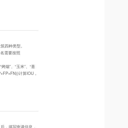
建筑四种类型。
命名需要按照
烟”、“玉米”、“薏
P+FN))计算IOU，
钮后，填写申请信息，