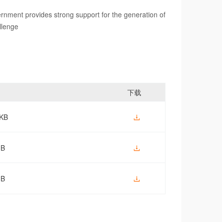
nment provides strong support for the generation of
enge
下载
9KB
GB
GB