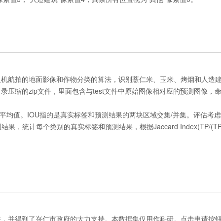
人机航拍的地面影像和作物分类的算法，识别薏仁米、玉米、烤烟和人造
目录压缩的zip文件，里面包含与test文件中原始图像相对应的预测图像，
均值。IOU指的是真实标签和预测结果的两块区域交集/并集。评估考虑“烤
统计每个类别的真实标签和预测结果，根据Jaccard Index(TP/(TP+F
供，并得到了兴仁市政府的大力支持。本数据集仅用作科研。点击申请按