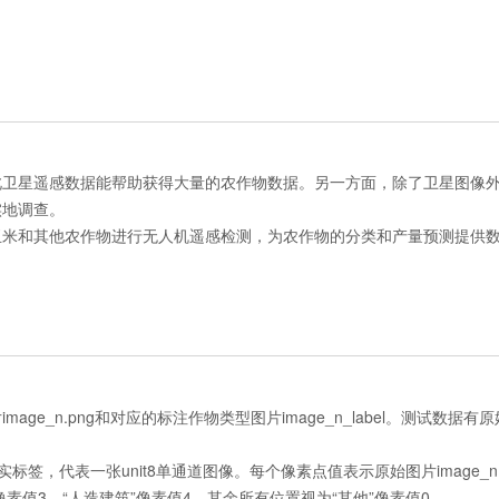
卫星遥感数据能帮助获得大量的农作物数据。另一方面，除了卫星图像外，
实地调查。
玉米和其他农作物进行无人机遥感检测，为农作物的分类和产量预测提供
e_n.png和对应的标注作物类型图片image_n_label。测试数据有
真实标签，代表一张unit8单通道图像。每个像素点值表示原始图片image_n
”像素值3，“人造建筑”像素值4，其余所有位置视为“其他”像素值0。