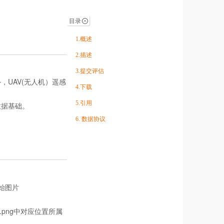
目录
1.概述
2.描述
3.提交评估
UAV(无人机）遥感
4.下载
5.引用
数据基础。
6. 数据协议
原始图片
.png中对应位置所属