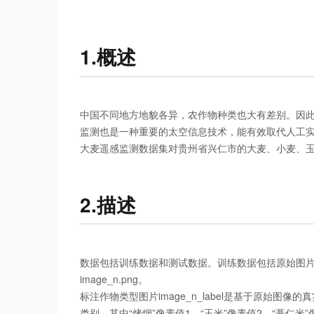
1.概述
中国不同地方地貌各异，农作物种类也大有差别。因此
监测也是一种重要的太空信息技术，能有效取代人工
大麦遥感监测数据集对贵州省兴仁市的大麦、小麦、
2.描述
数据包括训练数据和测试数据。训练数据包括原始图片imag
image_n.png。
标注作物类型图片image_n_label是基于原始图像的
类别，其中“烤烟”像素值1，“玉米”像素值2，“薏仁米