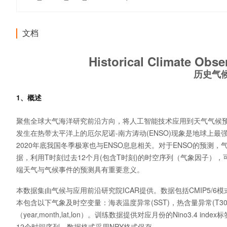
文档
Historical Climate Obse
历史气
1、概述
聚焦全球大气海洋研究前沿方向，将人工智能技术应用到天气气候
发生在热带太平洋上的厄尔尼诺-南方涛动(ENSO)现象是地球上
2020年底我国冬季极寒也与ENSO息息相关。对于ENSO的预
据，利用T时刻过去12个月(包含T时刻)的时空序列（气象因子），可以
端天气与气候事件的预测具有重要意义。
本数据集由气候与应用前沿研究院ICAR提供。数据包括CMIP5/6
本包含以下气象及时空变量：海表温度异常(SST)，热含量异常(T3
（year,month,lat,lon）。训练数据提供对应月份的Nino3
12个时间序列，数据格式采用NPY格式保存。