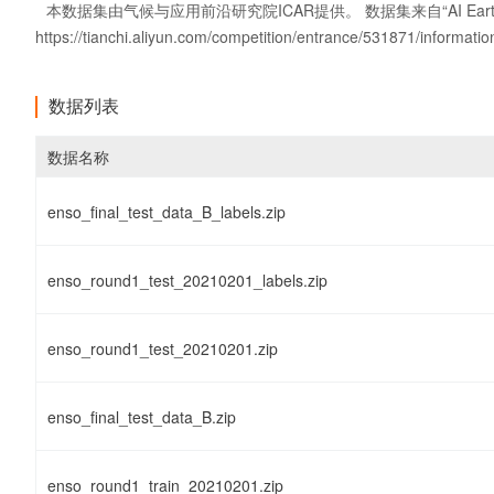
本数据集由气候与应用前沿研究院ICAR提供。 数据集来自“AI Ea
https://tianchi.aliyun.com/competition/entrance/531871/informatio
数据列表
数据名称
enso_final_test_data_B_labels.zip
enso_round1_test_20210201_labels.zip
enso_round1_test_20210201.zip
enso_final_test_data_B.zip
enso_round1_train_20210201.zip