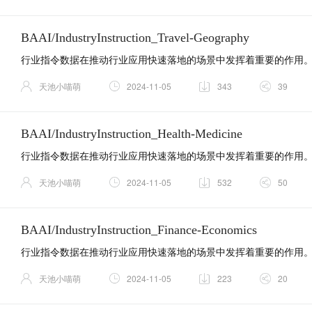
BAAI/IndustryInstruction_Travel-Geography
天池小喵萌
2024-11-05
343
39
BAAI/IndustryInstruction_Health-Medicine
天池小喵萌
2024-11-05
532
50
BAAI/IndustryInstruction_Finance-Economics
天池小喵萌
2024-11-05
223
20