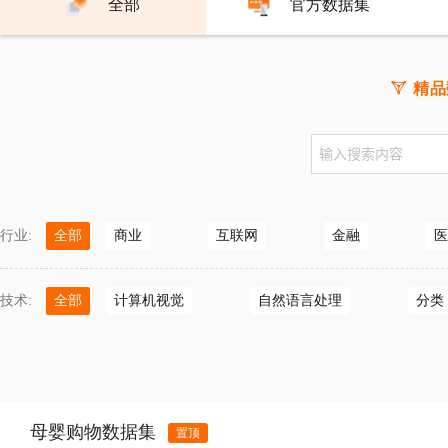
全部
官方数据集
精品
行业
:
全部
商业
互联网
金融
医
自然科学
时尚艺术
工业制造
技术
:
全部
计算机视觉
自然语言处理
分类
本地服务
环境
设计
深度学习
视频数据
光学字符识
可靠性
信息检索
搜索
母婴购物数据集
置顶