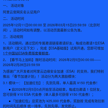
一、 活动对象
阿里云官网实名认证用户
二、 活动时间
2025年12月11日00:00:00 至 2026年03月15日23:59:59（北京时
间）。活动时间如有调整，以活动页面最新公告为准。
三、活动规则
1、活动期间，通过您的专属邀请链接邀请好友，每成功邀请1位ESA
新用户（定义见下文），完成【
ESA基础版
】试用开通，您即可增加
1个中国站ESA免费版套餐额度
。
2、
【春节马上加码】限时活动时间：2026年2月5日00:00:00——
2026年2月28日23:59:59
为感谢广大开发者对阿里云边缘安全加速（ESA）的支持，我们特别
推出 「春节加速计划」！活动分为两大激励模块：
3.1 模块一：【加速红包】：先到先得，单人最高
¥150 代金券
！
●
自2026年2月5日0点开始至活动结束，每成功邀请 1 位好友，
您可获得 ¥10 ESA 代金券（单人最多可获得 ¥150 代金券）；
●
「加速红包」总奖池为 ¥25,000 代金券，奖励按 完成有效拉新
的时间先后顺序 统一排序，先到先得，发完即止。