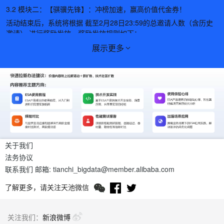
3.2 模块二：【骐骥先锋】：冲榜加速，赢高价值代金券！
活动结束后，系统将根据
截至2月28日23:59的总邀请人数
（含历史
邀请） 进行奖励发放，奖励发放规则如下：
●
一等奖：¥1000 ESA代金券，数量1个（最低邀请人数600人）
展示更多
●
二等奖：¥500 ESA代金券，数量2个（最低邀请人数250人）
●
三等奖：¥300 ESA代金券，数量7个（最低邀请人数200人）
●
四等奖：¥200 ESA代金券，数量10个（最低邀请人数150人）
●
五等奖：¥100 ESA代金券，数量30个（最低邀请人数80人）
●
六等奖：¥80 ESA代金券，数量40个（最低邀请人数50人）
●
七等奖：¥50 ESA代金券，数量60个（最低邀请30人以上）
奖品明细：活动结束后，我们将统计所有参与用户的有效邀请人数。
关于我们
仅当用户达到各自奖项设定的最低邀请人数门槛时，才被视为有资格
法务协议
获得对应等级或以上奖励的候选人。
联系我们
邮箱: tianchi_bigdata@member.alibaba.com
例如，至少邀请600人及以上才能参与一等奖的排名。依据活动截止
时每位用户最终有效邀请的人数多少进行排名，并据此顺序分配奖励
了解更多，请关注天池微信
（如邀请数一致的，则按达标完成的时间先后顺序定）。每个等级的
奖项数量均有限制，一旦某个等级的奖品发放完毕，接下来达到该等
级门槛但未能领取到该等级奖品的用户，将自动进入下一个等级的奖