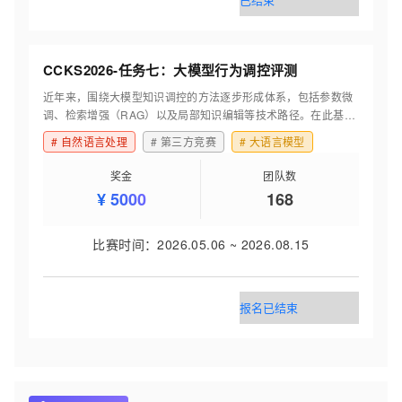
CCKS2026-任务七：大模型行为调控评测
近年来，围绕大模型知识调控的方法逐步形成体系，包括参数微
调、检索增强（RAG）以及局部知识编辑等技术路径。在此基础
上，steering（行为引导与调控）作为一种新技术，正受到越来
#
自然语言处理
#
第三方竞赛
#
大语言模型
越多关注。与直接修改模型参数不同，steering强调在推理阶段
对模型行为进行动态引导与调控，即通过对中间表示或输出分布
奖金
团队数
施加干预，实现对知识表达、事实生成及行为属性的精细控制，
¥
5000
168
从而在不改变模型权重的前提下完成知识层面的“软编辑”。
比赛时间
：
2026.05.06
~
2026.08.15
报名已结束