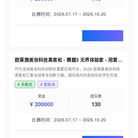
技术创新力与商业应用价值的青年团队，为未来美妆科技的发展
注入更多创新灵感与实践成果。
比赛时间
：
2026.07.17
~
2026.10.20
立即报名
欧莱雅美妆科技黑客松 - 赛题3 无界体验家 - 用爱(AI)让美触手可及
作为全球美妆科技创新的重要实践平台，2026 欧莱雅美妆科技
黑客松汇聚全球青年创新力量，面向海内外高校在校学生开放报
名。赛事聚焦人工智能与美妆产业融合创新，围绕真实业务场景
#
多模态
#
智能体
设置挑战赛题，鼓励参赛团队运用 AI、多模态、智能交互等前沿
技术，探索美妆行业的创新应用与未来体验。 在这里，创意不仅
奖金
团队数
停留于概念，更有机会与产业需求深度连接。赛事希望发掘兼具
¥
200000
130
技术创新力与商业应用价值的青年团队，为未来美妆科技的发展
注入更多创新灵感与实践成果。
比赛时间
：
2026.07.17
~
2026.10.20