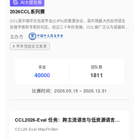
AI大模型赛
2026CCL系列赛
CCL是中国中文信息学会(CIPS)的重要会议，是中国最大的自然语言
处理学者和专家的社区。经过三十年的发展，CCL被广泛认为是最权威
的，全国最具影响力、规模最大的NLP会议。随着计算机语言处理在中
主办方
国的发展，CCL已经成为在全国范围内传播计算语言新学术和技术工作
的主要论坛。会议网站：http://cips-cl.org/static/CCL2026/index.html
#
学术顶会论文发表
本次大会继续组织中文语言处理技术评测CCL26-Eval。经过前期评测
任务征集，CCL26-Eval组织委员会已确定14个评测任务，涵盖语义分
析、篇章、语用分析，跨语言、小语种、低资源自然语言处理，知识图
奖金
团队数
谱，自然语言处理与医疗、教育、人文、司法等领域结合应用，生成式
40000
1811
AI与大模型核心能力等研究方向。欢迎广大研究者参与评测竞赛。每个
评测任务都会根据比赛结果设立一、二、三等奖若干名，由中国中文信
息学会颁发官方荣誉证书。评测的总结论文和优秀技术报告将被CCL
比赛时间
：
2026.05.15
~
2026.12.31
Anthology和ACL Anthology收录。
CCL2026-Eval 任务：跨主流语言与低资源语言对齐的大模型金融评测（MapFinBen）
CCL26-Eval-MapFinBen