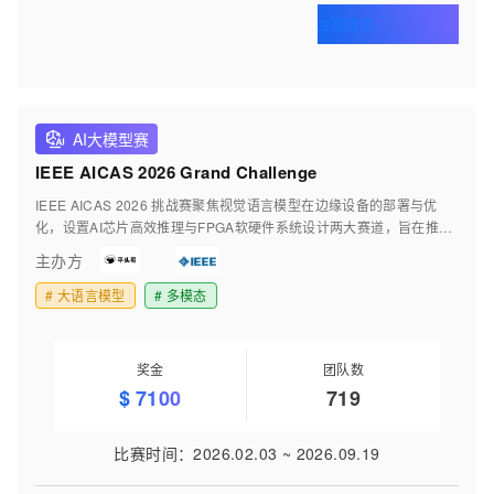
立即报名
AI大模型赛
IEEE AICAS 2026 Grand Challenge
IEEE AICAS 2026 挑战赛聚焦视觉语言模型在边缘设备的部署与优
化，设置AI芯片高效推理与FPGA软硬件系统设计两大赛道，旨在推动
多模态大模型的实际应用，并培养软硬件协同设计与系统优化人才。
主办方
#
大语言模型
#
多模态
奖金
团队数
$
7100
719
比赛时间
：
2026.02.03
~
2026.09.19