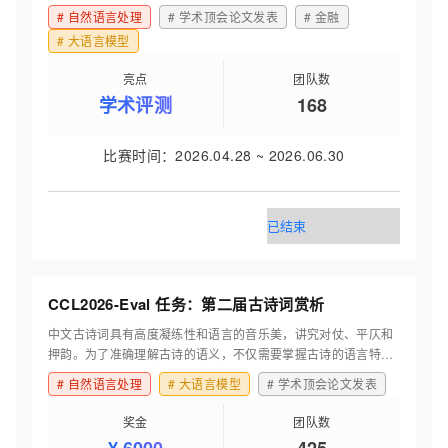
#
自然语言处理
#
学术顶会论文发表
#
‌金融
#
大语言模型
亮点
团队数
学术评测
168
比赛时间
：
2026.04.28
~
2026.06.30
已结束
CCL2026-Eval 任务：第二届古诗词赏析
中文古诗词具有高度凝练性和语言的音乐美，讲究对仗、平仄和
押韵。为了准确理解古诗的语义，不仅需要掌握古诗的语言特
色，还需要调动对历史、文化背景的知识，结合对古诗中所描绘
#
自然语言处理
#
大语言模型
#
学术顶会论文发表
的自然景象和人物情感的认知，从而进行综合性的推理与理解。
为了进一步衡量模型在中文古诗词赏析场景中的语言理解深度与
奖金
团队数
文化推理能力，我们推出第二届中文古诗词赏析评测。在第一届