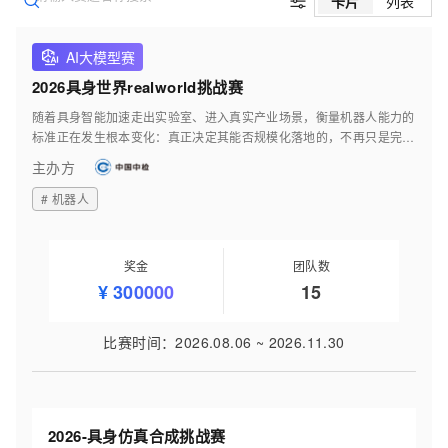
卡片
列表
AI大模型赛
2026具身世界realworld挑战赛
随着具身智能加速走出实验室、进入真实产业场景，衡量机器人能力的
标准正在发生根本变化：真正决定其能否规模化落地的，不再只是完成
一项预设任务，而是能否理解真实世界、适应不同身体，并在复杂风险
主办方
中保持安全与可靠。
#
机器人
奖金
团队数
¥
300000
15
比赛时间
：
2026.08.06
~
2026.11.30
2026-具身仿真合成挑战赛