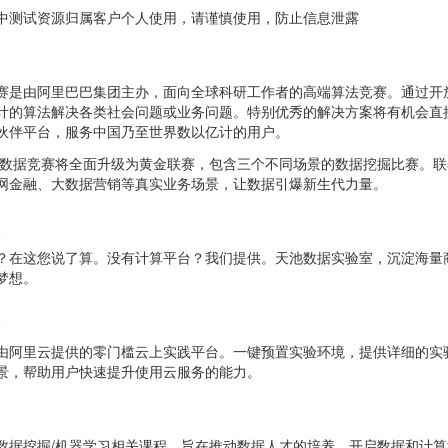
中测试资源归属客户个人使用，请谨慎使用，防止信息泄露
赛
赛是由阿里巴巴集团主办，面向全球科研工作者的高端算法竞赛。通过开
计的算法解决各类社会问题或业务问题。特别优秀的解决方案将有机会直
伙伴平台，服务中国乃至世界数以亿计的用户。
池大数据竞赛将全面升级为黄金联赛，包含三个不同场景的数据挖掘比赛。
网金融、大数据营销等真实业务场景，让数据引爆新生代力量。
室
？在这您说了算。没有计算平台？我们提供。天池数据实验室，沉淀海量
梦想。
室
由阿里云提供的零门槛云上实践平台。一键预置实验环境，提供详细的实
景，帮助用户快速提升使用云服务的能力。
数据挖掘/机器学习相关课程，旨在推动数据人才的培养，开启数据和计