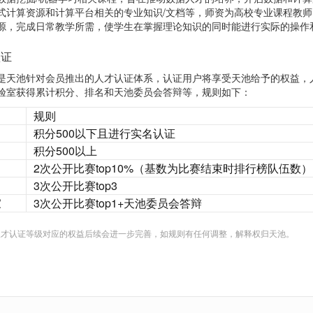
式计算资源和计算平台相关的专业知识/文档等，师资为高校专业课程教
源，完成日常教学所需，使学生在掌握理论知识的同时能进行实际的操作
认证
是天池针对会员推出的人才认证体系，认证用户将享受天池给予的权益，
验室获得累计积分、排名和天池委员会答辩等，规则如下：
规则
积分500以下且进行实名认证
积分500以上
2次公开比赛top10%（基数为比赛结束时排行榜队伍数）
3次公开比赛top3
家
3次公开比赛top1+天池委员会答辩
人才认证等级对应的权益后续会进一步完善，如规则有任何调整，解释权归天池。