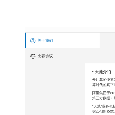
关于我们
比赛协议
• 天池介绍
云计算的快速发
算时代的真正
阿里集团于2
第三方数据）
“天池”业务
据众创新模式