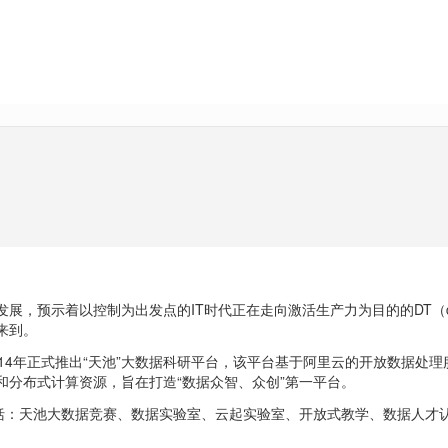
展，预示着以控制为出发点的IT时代正在走向激活生产力为目的的DT（data
来到。
014年正式推出“天池”大数据科研平台，该平台基于阿里云的开放数据处理
和分布式计算资源，旨在打造“数据众智、众创”第一平台。
包括：天池大数据竞赛、数据实验室、云起实验室、开放式教学、数据人才
。