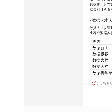
数据集、分布
据集和计算资
• 数据人才
数据人才认证
比赛或数据实
等级
数据新手
数据极客
数据大师
数据大神
数据科学
注：数据