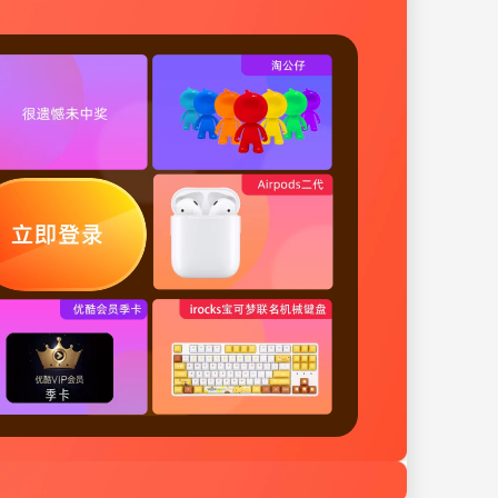
45***m
3天前
获得
“
天池小唱机造型充电宝
”