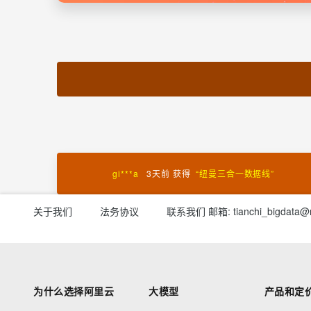
al***7
3天前
获得
“
优酷VIP月卡
”
73***m
3天前
获得
“
天池小唱机造型充电宝
”
岑双***双
3天前
获得
“
优酷VIP月卡
”
li***h
3天前
获得
“
淘公仔（随机造型）
”
gi***a
3天前
获得
“
纽曼三合一数据线
”
关于我们
法务协议
联系我们
邮箱: tianchi_bigdata@
29***m
3天前
获得
“
优酷VIP月卡
”
tb***8
3天前
获得
“
优酷VIP月卡
”
qr***5
3天前
获得
“
天池小唱机造型充电宝
”