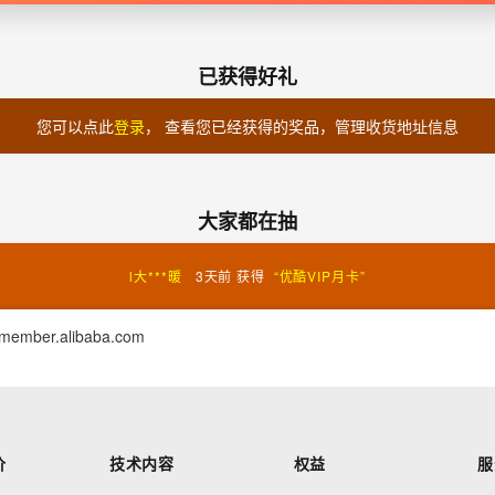
wu***m
3天前
获得
“
优酷会员季卡
”
已获得好礼
ma***a
3天前
获得
“
淘公仔（随机造型）
”
您可以点此
登录
， 查看您已经获得的奖品，管理收货地址信息
行星***生
3天前
获得
“
天池小唱机造型充电宝
”
我爱***蜂
3天前
获得
“
优酷VIP月卡
”
大家都在抽
l大***暖
3天前
获得
“
优酷VIP月卡
”
member.alibaba.com
马维***加
3天前
获得
“
优酷VIP月卡
”
张克***岚
3天前
获得
“
优酷VIP月卡
”
就发***个
3天前
获得
“
优酷VIP月卡
”