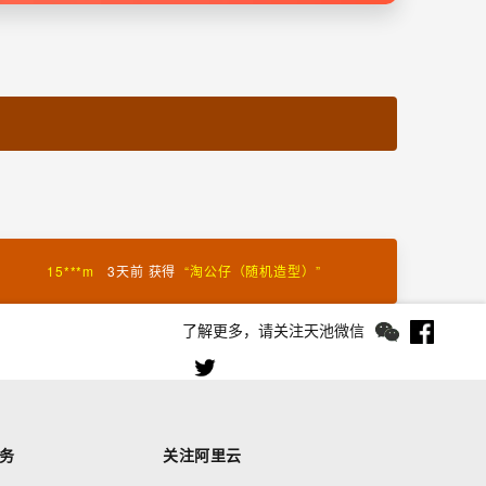
kj***1
3天前
获得
“
天池小唱机造型充电宝
”
k1***m
3天前
获得
“
优酷VIP月卡
”
64***m
3天前
获得
“
优酷VIP月卡
”
xi***o
3天前
获得
“
纽曼三合一数据线
”
15***m
3天前
获得
“
淘公仔（随机造型）
”
了解更多，请关注天池微信
al***1
3天前
获得
“
纽曼三合一数据线
”
13***m
3天前
获得
“
优酷VIP月卡
”
ru***n
3天前
获得
“
纽曼三合一数据线
”