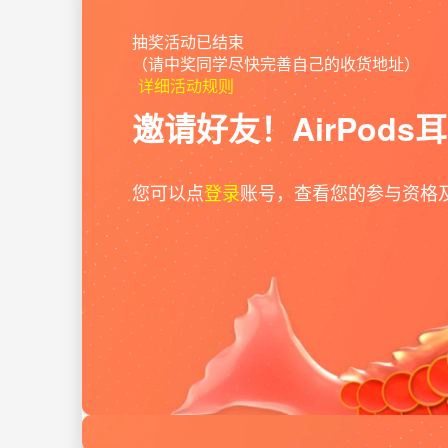
抽奖活动已结束
（请中奖同学尽快完善自己的收货地址）
详细活动规则
邀请好友！AirPod
您可以点
登录
账号，查看您的参与资格
gw***y
3天前
获得
“
优酷会员季卡
”