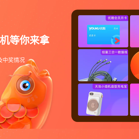
s耳机等你来拿
及中奖情况
溺死***海
3天前
获得
“
优酷会员季卡
”