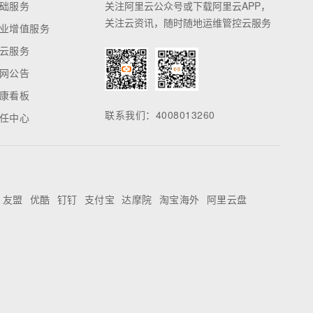
17***m
3天前
获得
“
优酷VIP月卡
”
乐宝***啊
3天前
获得
“
优酷VIP月卡
”
60***m
3天前
获得
“
天池小唱机造型充电宝
”
21***m
3天前
获得
“
优酷VIP月卡
”
吴伟***1
3天前
获得
“
优酷会员季卡
”
20***m
3天前
获得
“
纽曼三合一数据线
”
吉祥***3
3天前
获得
“
淘公仔（随机造型）
”