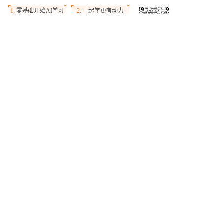
1
.
零基础开始AI学习
2
.
一起学更有动力
关于我们
法务协议
联系我们
邮箱: tianchi_bigdata@member.alibaba.com
了解更多，请关注天池微信