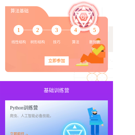
算法基础
1
2
3
4
5
线性结构
树形结构
技巧
算法
散列表
立即参加
基础训练营
Python训练营
爬虫、人工智能必备技能。
立即前往