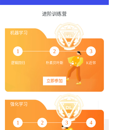
进阶训练营
机器学习
1
2
3
逻辑回归
朴素贝叶斯
K近邻
立即参加
强化学习
1
2
3
4